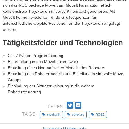
sich das ROS package MoveIt an. MoveIt kann automatisch
kollisionsfreie Trajektorien (inverse Kinematik) generieren. Mit
MoveIt können wiederkehrende Greifsequenzen für
unterschiedliche Objekte/Positionen an die Trajektorien angefügt
werden.
Tätigkeitsfelder und Technologien
C++ / Python Programmierung
Einarbeitung in das MoveIt Framework
Erstellung eines kinematischen Modells des Roboters
Erstellung des Robotermodells und Einteilung in sinnvolle Move
Groups
Einbindung der Aktuatorikplanung in die weitere
Robotersteuerung
T
E
TEILEN
w
m
TAGS
mechanik
software
ROS2
i
a
t
i
t
l
Impressum | Datenschutz