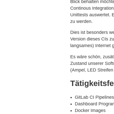
Blick behalten möcht
Continous Integration
Unittests auswertet.
zu werden.
Dies ist besonders we
Version dieses CIs z
langsames) Internet gi
Es wäre schön, zusätz
Zustand unserer Soft
(Ampel, LED Streifen 
Tätigkeitsf
GitLab CI Pipelines
Dashboard Progra
Docker Images