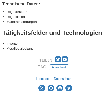
Technische Daten:
Regalstruktur
Regalbretter
Materialhalterungen
Tätigkeitsfelder und Technologien
Inventor
Metallbearbeitung
T
E
TEILEN
w
m
TAG
mechanik
i
a
t
i
t
l
Impressum | Datenschutz
e
r
n