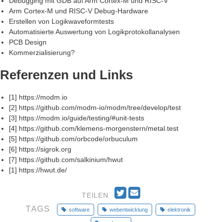
Debugging mit GDB auf Arm Cortex-M und RISC-V
Arm Cortex-M und RISC-V Debug-Hardware
Erstellen von Logikwaveformtests
Automatisierte Auswertung von Logikprotokollanalysen
PCB Design
Kommerzialisierung?
Referenzen und Links
[1] https://modm.io
[2] https://github.com/modm-io/modm/tree/develop/test
[3] https://modm.io/guide/testing/#unit-tests
[4] https://github.com/klemens-morgenstern/metal.test
[5] https://github.com/orbcode/orbuculum
[6] https://sigrok.org
[7] https://github.com/salkinium/hwut
[1] https://hwut.de/
T
E
TEILEN
w
m
TAGS
software
webentwicklung
elektronik
i
a
t
i